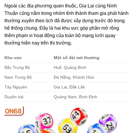
Ngoài các địa phương quen thuộc, Gia Lai cùng Ninh
Thuận cũng nằm trong nhóm tỉnh thành tham gia phát hành
thường xuyên theo lịch đã được xây dựng trước đó trong
hệ thống chung. Đây là hai khu vực góp phần mở rộng
thêm phạm vi hoạt động của toàn bộ mạng lưới quay
thưởng hiện nay trên thị trường.
Khu vực
Một số đài mở thưởng
Bắc Trung Bộ
Huế, Quảng Bình
Nam Trung Bộ
Đà Nẵng, Khánh Hòa
Tây Nguyên
Gia Lai, Đắk Lắk
Duyên hải
Quảng Nam, Bình Định