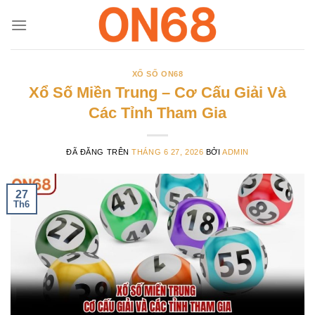
Chuyển
đến
nội
dung
XỐ SỐ ON68
Xổ Số Miền Trung – Cơ Cấu Giải Và
Các Tỉnh Tham Gia
ĐÃ ĐĂNG TRÊN
THÁNG 6 27, 2026
BỞI
ADMIN
27
Th6