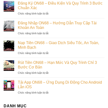
Mãi
Hợp
Đăng Ký ON68 – Điều Kiện Và Quy Trình 3 Bước
Bắn
Ưu
Chuẩn Xác
Cá
Đãi
ở
Chức năng bình luận bị tắt
–
Hấp
Đăng
Tổng
Dẫn
Ký
Hợp
Đăng Nhập ON68 – Hướng Dẫn Truy Cập Tài
Cho
ON68
Ưu
Khoản An Toàn
Newbie
–
Đãi
ở
Chức năng bình luận bị tắt
Điều
Cho
Đăng
Kiện
Người
Nhập
Và
Nạp Tiền ON68 – Giao Dịch Siêu Tốc, An Toàn,
Chơi
ON68
Quy
Minh Bạch
2026
–
Trình
ở
Chức năng bình luận bị tắt
Hướng
3
Nạp
Dẫn
Bước
Tiền
Truy
Rút Tiền ON68 – Hạn Mức Và Quy Trình Chỉ 3
Chuẩn
ON68
Cập
Bước Cơ Bản
Xác
–
Tài
ở
Chức năng bình luận bị tắt
Giao
Khoản
Rút
Dịch
An
Tiền
Siêu
Tải App ON68 – Ứng Dụng Di Động Cho Android
Toàn
ON68
Tốc,
Lẫn iOS
–
An
ở
Chức năng bình luận bị tắt
Hạn
Toàn,
Tải
Mức
Minh
App
Và
Bạch
ON68
DANH MỤC
Quy