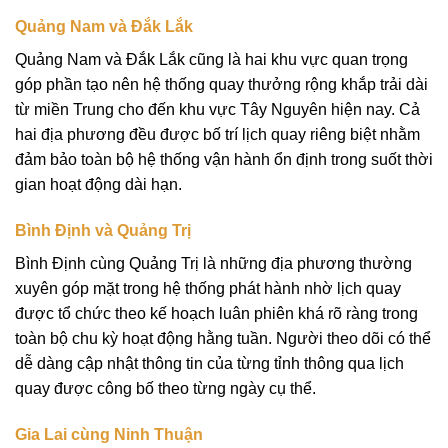
Quảng Nam và Đắk Lắk
Quảng Nam và Đắk Lắk cũng là hai khu vực quan trọng
góp phần tạo nên hệ thống quay thưởng rộng khắp trải dài
từ miền Trung cho đến khu vực Tây Nguyên hiện nay. Cả
hai địa phương đều được bố trí lịch quay riêng biệt nhằm
đảm bảo toàn bộ hệ thống vận hành ổn định trong suốt thời
gian hoạt động dài hạn.
Bình Định và Quảng Trị
Bình Định cùng Quảng Trị là những địa phương thường
xuyên góp mặt trong hệ thống phát hành nhờ lịch quay
được tổ chức theo kế hoạch luân phiên khá rõ ràng trong
toàn bộ chu kỳ hoạt động hằng tuần. Người theo dõi có thể
dễ dàng cập nhật thông tin của từng tỉnh thông qua lịch
quay được công bố theo từng ngày cụ thể.
Gia Lai cùng Ninh Thuận