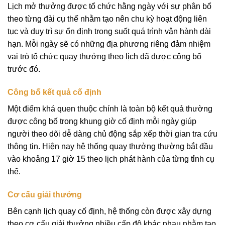
Lịch mở thưởng được tổ chức hằng ngày với sự phân bổ
theo từng đài cụ thể nhằm tạo nên chu kỳ hoạt động liên
tục và duy trì sự ổn định trong suốt quá trình vận hành dài
hạn. Mỗi ngày sẽ có những địa phương riêng đảm nhiệm
vai trò tổ chức quay thưởng theo lịch đã được công bố
trước đó.
Công bố kết quả cố định
Một điểm khá quen thuộc chính là toàn bộ kết quả thường
được công bố trong khung giờ cố định mỗi ngày giúp
người theo dõi dễ dàng chủ động sắp xếp thời gian tra cứu
thông tin. Hiện nay hệ thống quay thưởng thường bắt đầu
vào khoảng 17 giờ 15 theo lịch phát hành của từng tỉnh cụ
thể.
Cơ cấu giải thưởng
Bên cạnh lịch quay cố định, hệ thống còn được xây dựng
theo cơ cấu giải thưởng nhiều cấp độ khác nhau nhằm tạo