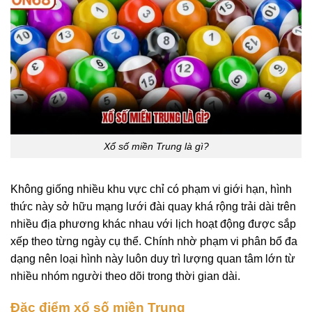
Xổ số miền Trung là gì?
Không giống nhiều khu vực chỉ có phạm vi giới hạn, hình
thức này sở hữu mạng lưới đài quay khá rộng trải dài trên
nhiều địa phương khác nhau với lịch hoạt động được sắp
xếp theo từng ngày cụ thể. Chính nhờ phạm vi phân bổ đa
dạng nên loại hình này luôn duy trì lượng quan tâm lớn từ
nhiều nhóm người theo dõi trong thời gian dài.
Đặc điểm xổ số miền Trung