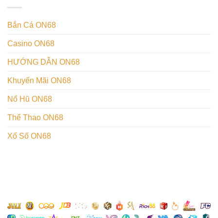
–
Trình
Ứng
Chỉ
Dụng
3
Bắn Cá ON68
Di
Bước
Động
Cơ
Casino ON68
Cho
Bản
Android
Lẫn
HƯỚNG DẪN ON68
iOS
Khuyến Mãi ON68
Nổ Hũ ON68
Thể Thao ON68
Xố Số ON68