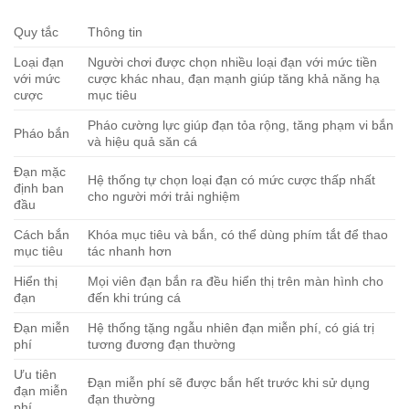
Quy tắc
Thông tin
Loại đạn
Người chơi được chọn nhiều loại đạn với mức tiền
với mức
cược khác nhau, đạn mạnh giúp tăng khả năng hạ
cược
mục tiêu
Pháo cường lực giúp đạn tỏa rộng, tăng phạm vi bắn
Pháo bắn
và hiệu quả săn cá
Đạn mặc
Hệ thống tự chọn loại đạn có mức cược thấp nhất
định ban
cho người mới trải nghiệm
đầu
Cách bắn
Khóa mục tiêu và bắn, có thể dùng phím tắt để thao
mục tiêu
tác nhanh hơn
Hiển thị
Mọi viên đạn bắn ra đều hiển thị trên màn hình cho
đạn
đến khi trúng cá
Đạn miễn
Hệ thống tặng ngẫu nhiên đạn miễn phí, có giá trị
phí
tương đương đạn thường
Ưu tiên
Đạn miễn phí sẽ được bắn hết trước khi sử dụng
đạn miễn
đạn thường
phí