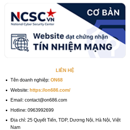
LIÊN HỆ
Tên doanh nghiệp:
ON68
Website:
https://on686.com/
Email:
contact@on686.com
Hotline:
0963992699
Địa chỉ:
25 Quyết Tiến, TDP, Dương Nội, Hà Nội, Việt
Nam