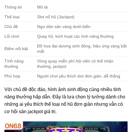
Thông tin
Mô tả
Thể loại
Slot nổ hũ (Jackpot)
Chủ đề
Ngư dân săn vàng dưới biển
Lối chơi
Quay hũ, kích hoạt các tính năng thưởng
Đồ họa đại dương sinh động, hiệu ứng vàng bắt
Điểm nổi bật
mắt
Tính năng
Vòng quay miễn phí hội viên có thể nhận
thưởng
thưởng, jackpot
Phù hợp
Người chơi yêu thích slot đơn giản, dễ thắng
Với chủ đề độc đáo, hình ảnh sinh động cùng nhiều tính
năng thưởng hấp dẫn. Đây là lựa chọn lý tưởng dành cho
những ai yêu thích thể loại nổ hũ đơn giản nhưng vẫn có
cơ hội săn jackpot giá trị.