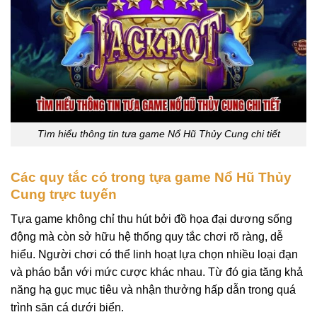
Tìm hiểu thông tin tưa game Nổ Hũ Thủy Cung chi tiết
Các quy tắc có trong tựa game Nổ Hũ Thủy
Cung trực tuyến
Tựa game không chỉ thu hút bởi đồ họa đại dương sống
động mà còn sở hữu hệ thống quy tắc chơi rõ ràng, dễ
hiểu. Người chơi có thể linh hoạt lựa chọn nhiều loại đạn
và pháo bắn với mức cược khác nhau. Từ đó gia tăng khả
năng hạ gục mục tiêu và nhận thưởng hấp dẫn trong quá
trình săn cá dưới biển.