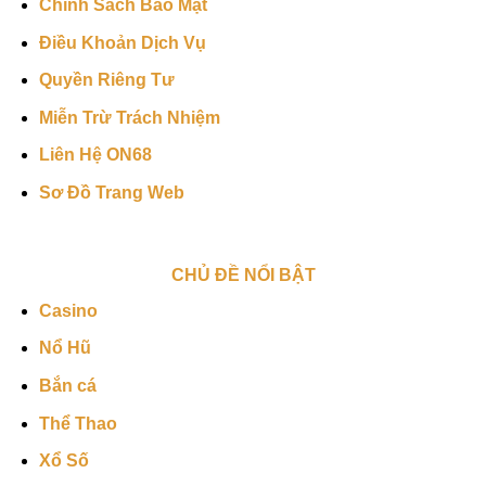
Chính Sách Bảo Mật
Điều Khoản Dịch Vụ
Quyền Riêng Tư
Miễn Trừ Trách Nhiệm
Liên Hệ ON68
Sơ Đồ Trang Web
CHỦ ĐỀ NỔI BẬT
Casino
Nổ Hũ
Bắn cá
Thể Thao
Xổ Số