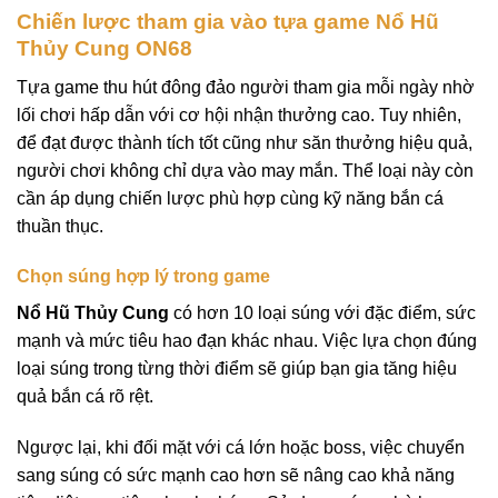
Chiến lược tham gia vào tựa game Nổ Hũ
Thủy Cung ON68
Tựa game thu hút đông đảo người tham gia mỗi ngày nhờ
lối chơi hấp dẫn với cơ hội nhận thưởng cao. Tuy nhiên,
để đạt được thành tích tốt cũng như săn thưởng hiệu quả,
người chơi không chỉ dựa vào may mắn. Thể loại này còn
cần áp dụng chiến lược phù hợp cùng kỹ năng bắn cá
thuần thục.
Chọn súng hợp lý trong game
Nổ Hũ Thủy Cung
có hơn 10 loại súng với đặc điểm, sức
mạnh và mức tiêu hao đạn khác nhau. Việc lựa chọn đúng
loại súng trong từng thời điểm sẽ giúp bạn gia tăng hiệu
quả bắn cá rõ rệt.
Ngược lại, khi đối mặt với cá lớn hoặc boss, việc chuyển
sang súng có sức mạnh cao hơn sẽ nâng cao khả năng