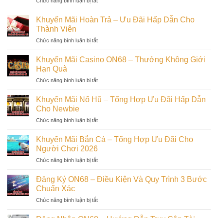
ở
Chức năng bình luận bị tắt
Khuyến
Mãi
Khuyến Mãi Hoàn Trả – Ưu Đãi Hấp Dẫn Cho
Nạp
Thành Viên
Đầu
ở
Chức năng bình luận bị tắt
Chào
Khuyến
Mừng
Mãi
Thành
Khuyến Mãi Casino ON68 – Thưởng Không Giới
Hoàn
Viên
Hạn Quà
Trả
Mới
ở
Chức năng bình luận bị tắt
–
Tại
Khuyến
Ưu
ON68
Mãi
Đãi
Khuyến Mãi Nổ Hũ – Tổng Hợp Ưu Đãi Hấp Dẫn
Casino
Hấp
Cho Newbie
ON68
Dẫn
ở
Chức năng bình luận bị tắt
–
Cho
Khuyến
Thưởng
Thành
Mãi
Không
Khuyến Mãi Bắn Cá – Tổng Hợp Ưu Đãi Cho
Viên
Nổ
Giới
Người Chơi 2026
Hũ
Hạn
ở
Chức năng bình luận bị tắt
–
Quà
Khuyến
Tổng
Mãi
Hợp
Đăng Ký ON68 – Điều Kiện Và Quy Trình 3 Bước
Bắn
Ưu
Chuẩn Xác
Cá
Đãi
ở
Chức năng bình luận bị tắt
–
Hấp
Đăng
Tổng
Dẫn
Ký
Hợp