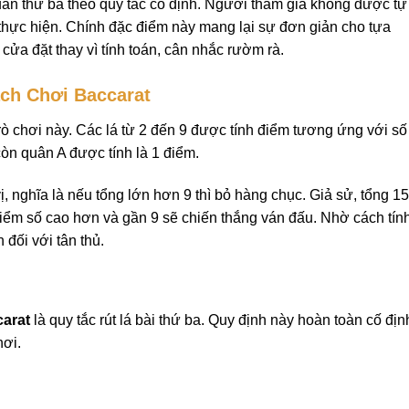
uân thứ ba theo quy tắc cố định. Người tham gia không được tự
 thực hiện. Chính đặc điểm này mang lại sự đơn giản cho tựa
cửa đặt thay vì tính toán, cân nhắc rườm rà.
ách Chơi Baccarat
trò chơi này. Các lá từ 2 đến 9 được tính điểm tương ứng với số
 còn quân A được tính là 1 điểm.
, nghĩa là nếu tổng lớn hơn 9 thì bỏ hàng chục. Giả sử, tổng 15
điểm số cao hơn và gần 9 sẽ chiến thắng ván đấu. Nhờ cách tín
 đối với tân thủ.
carat
là quy tắc rút lá bài thứ ba. Quy định này hoàn toàn cố địn
hơi.