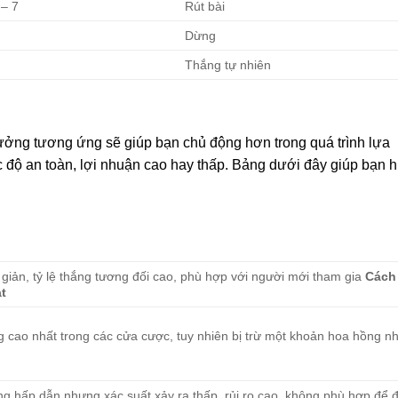
 – 7
Rút bài
Dừng
Thắng tự nhiên
thưởng tương ứng sẽ giúp bạn chủ động hơn trong quá trình lựa
 độ an toàn, lợi nhuận cao hay thấp. Bảng dưới đây giúp bạn h
 giản, tỷ lệ thắng tương đối cao, phù hợp với người mới tham gia
Cách
t
g cao nhất trong các cửa cược, tuy nhiên bị trừ một khoản hoa hồng n
ởng hấp dẫn nhưng xác suất xảy ra thấp, rủi ro cao, không phù hợp để 