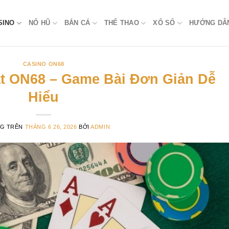
SINO
NỔ HŨ
BẮN CÁ
THỂ THAO
XỐ SỐ
HƯỚNG DẪ
CASINO ON68
t ON68 – Game Bài Đơn Giản Dễ
Hiểu
NG TRÊN
THÁNG 6 26, 2026
BỞI
ADMIN