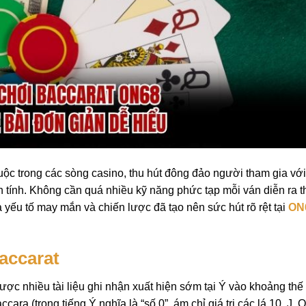
uộc trong các sòng casino, thu hút đông đảo người tham gia với 
tính. Không cần quá nhiều kỹ năng phức tạp mỗi ván diễn ra t
a yếu tố may mắn và chiến lược đã tạo nên sức hút rõ rệt tại
ON
accarat
ợc nhiều tài liệu ghi nhận xuất hiện sớm tại Ý vào khoảng thế
ara (trong tiếng Ý nghĩa là “số 0”, ám chỉ giá trị các lá 10, J, Q