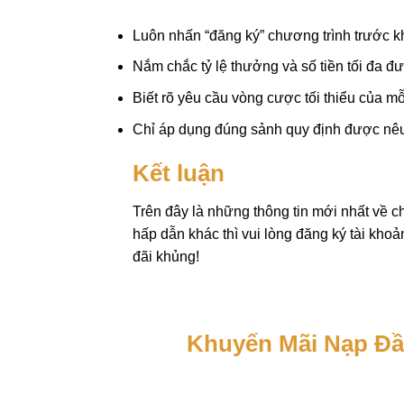
Luôn nhấn “đăng ký” chương trình trước kh
Nắm chắc tỷ lệ thưởng và số tiền tối đa đ
Biết rõ yêu cầu vòng cược tối thiểu của m
Chỉ áp dụng đúng sảnh quy định được nêu 
Kết luận
Trên đây là những thông tin mới nhất về c
hấp dẫn khác thì vui lòng đăng ký tài khoả
đãi khủng!
Khuyến Mãi Nạp Đầ