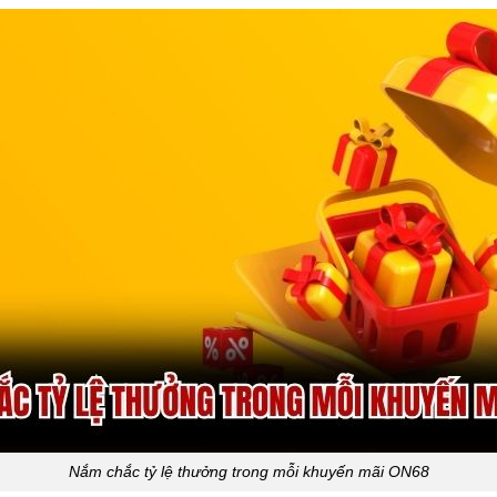
Nắm chắc tỷ lệ thưởng trong mỗi khuyến mãi ON68