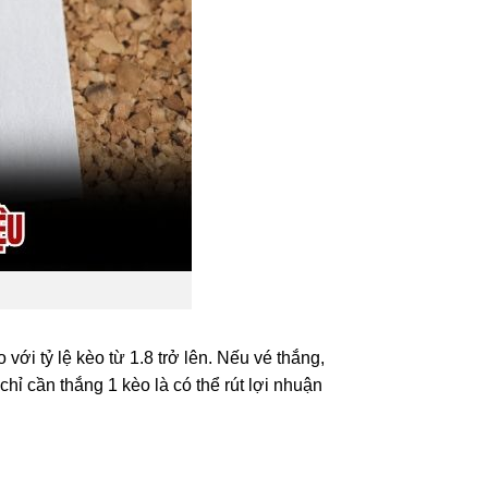
 với tỷ lệ kèo từ 1.8 trở lên. Nếu vé thắng,
hỉ cần thắng 1 kèo là có thể rút lợi nhuận