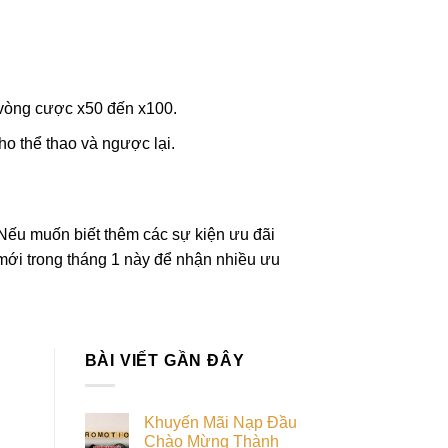
 vòng cược x50 đến x100.
o thể thao và ngược lại.
ếu muốn biết thêm các sự kiện ưu đãi
ới trong tháng 1 này để nhận nhiều ưu
BÀI VIẾT GẦN ĐÂY
Khuyến Mãi Nạp Đầu
Chào Mừng Thành