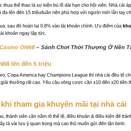
 thua thể thao là sự kiện bù lỗ dài hạn cho hội viên. Nhà cái 
i đa lên đến 15 triệu/tuần nên phù hợp với người mới lẫn tay c
hua, sau đó hoàn lại 0.8% vào tài khoản chính. Ưu điểm của
khu
tài khoản ngay lập tức.
Casino ON68
– Sảnh Chơi Thời Thượng Ở Nền T
68 lên đến 5 triệu
uro, Copa America hay Champions League thì nhà cái đều tổ ch
 giải thưởng rất cao. Yêu cầu vòng cược cần x10 đến x20 tiền 
khi tham gia khuyến mãi tại nhà cái
o, thành viên cần nắm rõ thể lệ, điều khoản & điều kiện để tránh
ây là vài lưu ý quan trọng mà cao thủ muốn gửi đến tân binh: