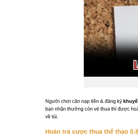
Người chơi cần nạp tiền & đăng ký
khuyế
bạn nhận thưởng còn vé thua thì được hoàn 
về túi.
Hoàn trả cược thua thể thao 0.