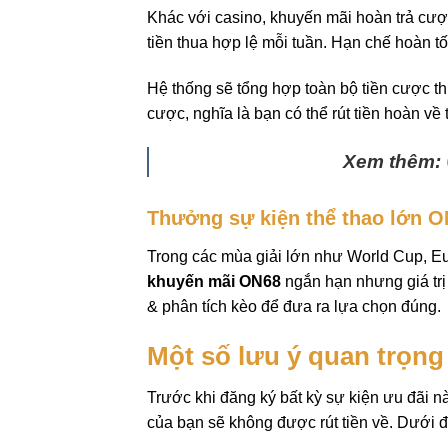
Khác với casino, khuyến mãi hoàn trả cược
tiền thua hợp lệ mỗi tuần. Hạn chế hoàn tố
Hệ thống sẽ tổng hợp toàn bộ tiền cược t
cược, nghĩa là bạn có thể rút tiền hoàn về 
Xem thêm:
Thưởng sự kiện thể thao lớn ON
Trong các mùa giải lớn như World Cup, E
khuyến mãi ON68
ngắn hạn nhưng giá trị
& phân tích kèo để đưa ra lựa chọn đúng.
Một số lưu ý quan trọng 
Trước khi đăng ký bất kỳ sự kiện ưu đãi nà
của bạn sẽ không được rút tiền về. Dưới đ