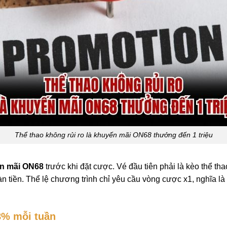
Thể thao không rủi ro là khuyến mãi ON68 thưởng đến 1 triệu
n mãi ON68
trước khi đặt cược. Vé đầu tiên phải là kèo thể thao
tiền. Thể lệ chương trình chỉ yêu cầu vòng cược x1, nghĩa là c
8% mỗi tuần