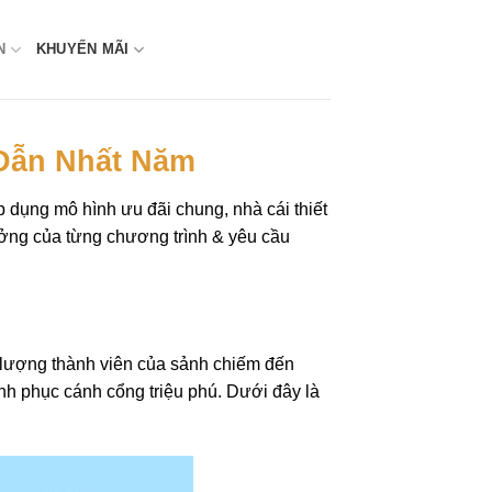
N
KHUYẾN MÃI
Dẫn Nhất Năm
 dụng mô hình ưu đãi chung, nhà cái thiết
hưởng của từng chương trình & yêu cầu
ố lượng thành viên của sảnh chiếm đến
nh phục cánh cổng triệu phú. Dưới đây là