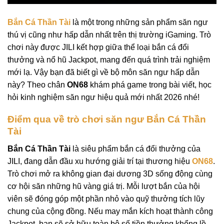
Bắn Cá Thần Tài
là một trong những sản phẩm săn ngư
thú vị cũng như hấp dẫn nhất trên thị trường iGaming. Trò
chơi này được JILI kết hợp giữa thể loại bắn cá đổi
thưởng và nổ hũ Jackpot, mang đến quá trình trải nghiệm
mới lạ. Vậy bạn đã biết gì về bộ môn săn ngư hấp dẫn
này? Theo chân
ON68
khám phá game trong bài viết, học
hỏi kinh nghiệm săn ngư hiệu quả mới nhất 2026 nhé!
Điểm qua về trò chơi săn ngư Bắn Cá Thần
Tài
Bắn Cá Thần Tài
là siêu phẩm bắn cá đổi thưởng của
JILI, đang dẫn đầu xu hướng giải trí tại thương hiệu
ON68
.
Trò chơi mở ra không gian đại dương 3D sống động cùng
cơ hội săn những hũ vàng giá trị. Mỗi lượt bắn của hội
viên sẽ đóng góp một phần nhỏ vào quỹ thưởng tích lũy
chung của cộng đồng. Nếu may mắn kích hoạt thành công
Jackpot, bạn sẽ sở hữu toàn bộ số tiền thưởng khổng lồ