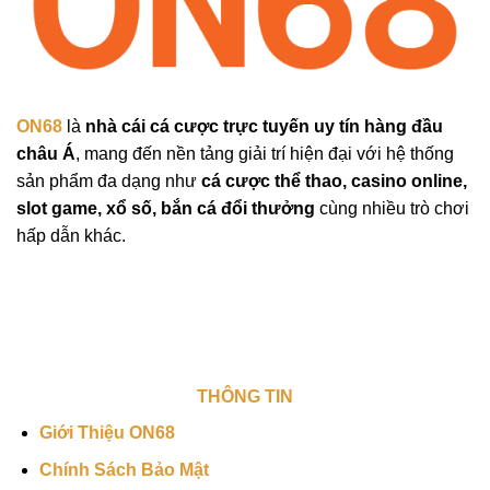
ON68
là
nhà cái cá cược trực tuyến uy tín hàng đầu
châu Á
, mang đến nền tảng giải trí hiện đại với hệ thống
sản phẩm đa dạng như
cá cược thể thao, casino online,
slot game, xổ số, bắn cá đổi thưởng
cùng nhiều trò chơi
hấp dẫn khác.
THÔNG TIN
Giới Thiệu ON68
Chính Sách Bảo Mật