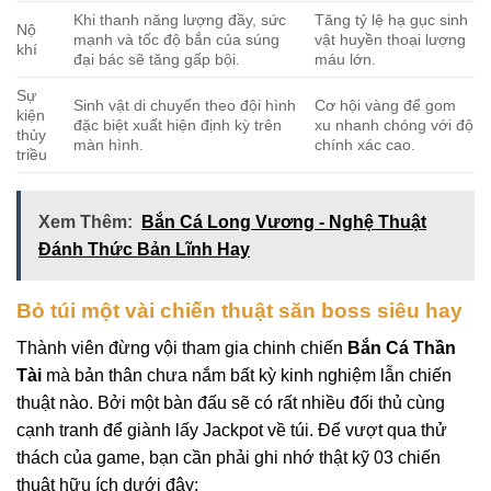
Khi thanh năng lượng đầy, sức
Tăng tỷ lệ hạ gục sinh
Nộ
mạnh và tốc độ bắn của súng
vật huyền thoại lượng
khí
đại bác sẽ tăng gấp bội.
máu lớn.
Sự
Sinh vật di chuyển theo đội hình
Cơ hội vàng để gom
kiện
đặc biệt xuất hiện định kỳ trên
xu nhanh chóng với độ
thủy
màn hình.
chính xác cao.
triều
Xem Thêm:
Bắn Cá Long Vương - Nghệ Thuật
Đánh Thức Bản Lĩnh Hay
Bỏ túi một vài chiến thuật săn boss siêu hay
Thành viên đừng vội tham gia chinh chiến
Bắn Cá Thần
Tài
mà bản thân chưa nắm bất kỳ kinh nghiệm lẫn chiến
thuật nào. Bởi một bàn đấu sẽ có rất nhiều đối thủ cùng
cạnh tranh để giành lấy Jackpot về túi. Để vượt qua thử
thách của game, bạn cần phải ghi nhớ thật kỹ 03 chiến
thuật hữu ích dưới đây: