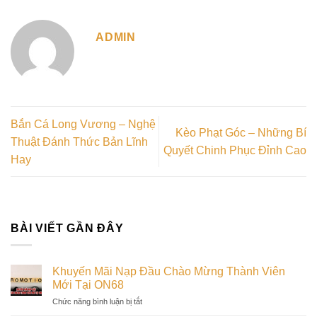
ADMIN
Bắn Cá Long Vương – Nghệ
Kèo Phạt Góc – Những Bí
Thuật Đánh Thức Bản Lĩnh
Quyết Chinh Phục Đỉnh Cao
Hay
BÀI VIẾT GẦN ĐÂY
Khuyến Mãi Nạp Đầu Chào Mừng Thành Viên
Mới Tại ON68
ở
Chức năng bình luận bị tắt
Khuyến