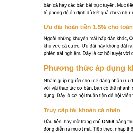
bắn cá hay các bàn bài trực tuyến. Mục tiê
trì phong độ ổn định dù kết quả chưa nh
Ưu đãi hoàn tiền 1.5% cho toàn
Ngoài những khuyến mãi hấp dẫn khác,
O
khu vực cá cược. Ưu đãi này không đặt ra 
phiên trải nghiệm. Đây là cơ hội tuyệt vời
Phương thức áp dụng kh
Nhằm giúp người chơi dễ dàng nhận ưu đ
với vài thao tác cơ bản, bạn có thể nhanh
dụng. Đây là cơ hội thuận tiện để hội viê
Truy cập tài khoản cá nhân
Đầu tiên, hãy mở trang chủ
ON68
bằng thi
động diễn ra mượt mà. Tiếp theo, nhập th