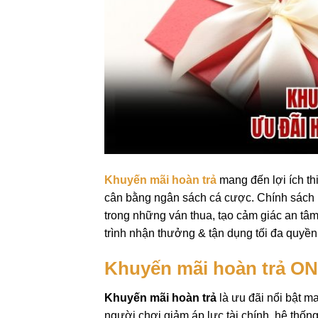
Khuyến mãi hoàn trả
mang đến lợi ích th
cân bằng ngân sách cá cược. Chính sách 
trong những ván thua, tạo cảm giác an tâm
trình nhận thưởng & tận dụng tối đa quyền 
Khuyến mãi hoàn trả ON
Khuyến mãi hoàn trả
là ưu đãi nổi bật m
người chơi giảm áp lực tài chính, hệ thống