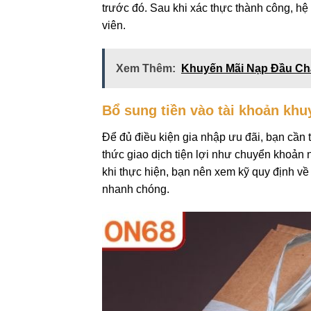
trước đó. Sau khi xác thực thành công, hệ
viên.
Xem Thêm:
Khuyến Mãi Nạp Đầu Ch
Bổ sung tiền vào tài khoản khu
Để đủ điều kiện gia nhập ưu đãi, bạn cần
thức giao dịch tiện lợi như chuyển khoản n
khi thực hiện, bạn nên xem kỹ quy định về 
nhanh chóng.