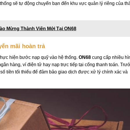
 thống sẽ tự động chuyển bạn đến khu vực quản lý riêng của th
ào Mừng Thành Viên Mới Tại ON68
yến mãi hoàn trả
 thực hiện bước nạp quỹ vào hệ thống.
ON68
cung cấp nhiều hì
gân hàng, ví điện tử hay nạp trực tiếp tại cổng thanh toán. Trư
số tiền tối thiểu để đảm bảo giao dịch được xử lý chính xác và