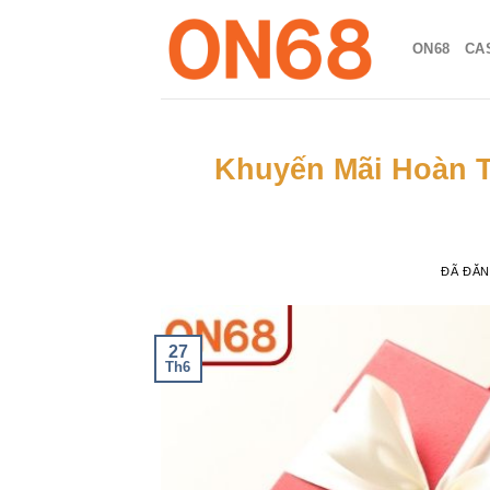
Chuyển
đến
ON68
CA
nội
dung
Khuyến Mãi Hoàn T
ĐÃ ĐĂ
27
Th6