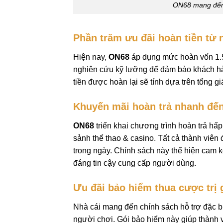
ON68 mang đến 
Phần trăm ưu đãi hoàn tiền từ 
Hiện nay,
ON68
áp dụng mức hoàn vốn 1.5
nghiên cứu kỹ lưỡng để đảm bảo khách hà
tiền được hoàn lại sẽ tính dựa trên tổng g
Khuyến mãi hoàn trả nhanh đế
ON68
triển khai chương trình hoàn trả hấp
sảnh thể thao & casino. Tất cả thành viên
trong ngày. Chính sách này thể hiện cam k
đáng tin cậy cung cấp người dùng.
Ưu đãi bảo hiểm thua cược trị g
Nhà cái mang đến chính sách hỗ trợ đặc biệ
người chơi. Gói bảo hiểm này giúp thành v