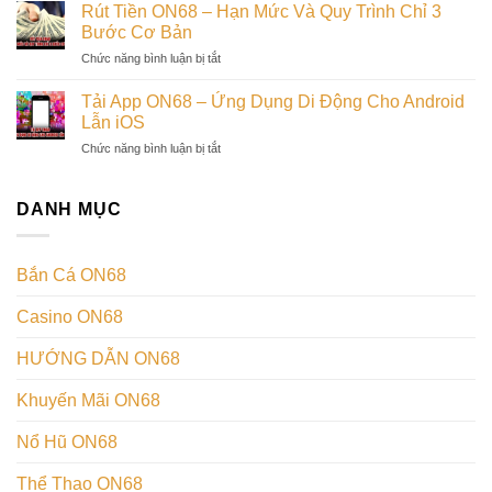
Tiền
Truy
Rút Tiền ON68 – Hạn Mức Và Quy Trình Chỉ 3
Chuẩn
ON68
Cập
Bước Cơ Bản
Xác
–
Tài
ở
Chức năng bình luận bị tắt
Giao
Khoản
Rút
Dịch
An
Tiền
Siêu
Tải App ON68 – Ứng Dụng Di Động Cho Android
Toàn
ON68
Tốc,
Lẫn iOS
–
An
ở
Chức năng bình luận bị tắt
Hạn
Toàn,
Tải
Mức
Minh
App
Và
Bạch
ON68
DANH MỤC
Quy
–
Trình
Ứng
Chỉ
Dụng
3
Bắn Cá ON68
Di
Bước
Động
Cơ
Casino ON68
Cho
Bản
Android
Lẫn
HƯỚNG DẪN ON68
iOS
Khuyến Mãi ON68
Nổ Hũ ON68
Thể Thao ON68