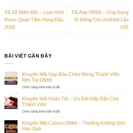
Xổ Số Miền Bắc – Loại Hình
Tải App ON68 – Ứng Dụng
Được Quan Tâm Hàng Đầu
Di Động Cho Android Lẫn
2026
iOS
BÀI VIẾT GẦN ĐÂY
Khuyến Mãi Nạp Đầu Chào Mừng Thành Viên
Mới Tại ON68
ở
Chức năng bình luận bị tắt
Khuyến
Mãi
Khuyến Mãi Hoàn Trả – Ưu Đãi Hấp Dẫn Cho
Nạp
Thành Viên
Đầu
ở
Chức năng bình luận bị tắt
Chào
Khuyến
Mừng
Mãi
Thành
Khuyến Mãi Casino ON68 – Thưởng Không Giới
Hoàn
Viên
Hạn Quà
Trả
Mới