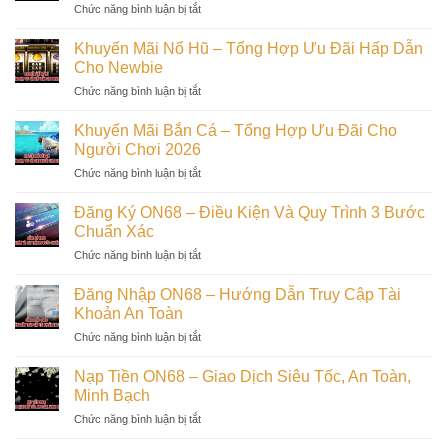
ở
Chức năng bình luận bị tắt
–
Tại
Khuyến
Ưu
ON68
Mãi
Đãi
Khuyến Mãi Nổ Hũ – Tổng Hợp Ưu Đãi Hấp Dẫn
Casino
Hấp
Cho Newbie
ON68
Dẫn
ở
Chức năng bình luận bị tắt
–
Cho
Khuyến
Thưởng
Thành
Mãi
Không
Khuyến Mãi Bắn Cá – Tổng Hợp Ưu Đãi Cho
Viên
Nổ
Giới
Người Chơi 2026
Hũ
Hạn
ở
Chức năng bình luận bị tắt
–
Quà
Khuyến
Tổng
Mãi
Hợp
Đăng Ký ON68 – Điều Kiện Và Quy Trình 3 Bước
Bắn
Ưu
Chuẩn Xác
Cá
Đãi
ở
Chức năng bình luận bị tắt
–
Hấp
Đăng
Tổng
Dẫn
Ký
Hợp
Đăng Nhập ON68 – Hướng Dẫn Truy Cập Tài
Cho
ON68
Ưu
Khoản An Toàn
Newbie
–
Đãi
ở
Chức năng bình luận bị tắt
Điều
Cho
Đăng
Kiện
Người
Nhập
Và
Nạp Tiền ON68 – Giao Dịch Siêu Tốc, An Toàn,
Chơi
ON68
Quy
Minh Bạch
2026
–
Trình
ở
Chức năng bình luận bị tắt
Hướng
3
Nạp
Dẫn
Bước