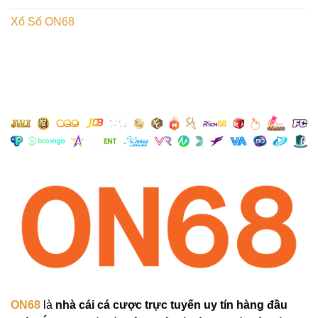
Xố Số ON68
ON68
là
nhà cái cá cược trực tuyến uy tín hàng đầu