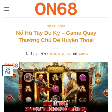
Chuyển
đến
nội
dung
NỔ HŨ ON68
Nổ Hũ Tây Du Ký – Game Quay
Thưởng Chủ Đề Huyền Thoại
ĐÃ ĐĂNG TRÊN
THÁNG 6 26, 2026
BỞI
ADMIN
26
Th6