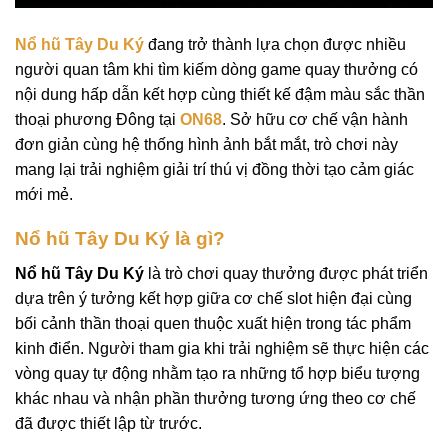
Nổ hũ Tây Du Ký
đang trở thành lựa chọn được nhiều
người quan tâm khi tìm kiếm dòng game quay thưởng có
nội dung hấp dẫn kết hợp cùng thiết kế đậm màu sắc thần
thoại phương Đông tại
ON68
. Sở hữu cơ chế vận hành
đơn giản cùng hệ thống hình ảnh bắt mắt, trò chơi này
mang lại trải nghiệm giải trí thú vị đồng thời tạo cảm giác
mới mẻ.
Nổ hũ Tây Du Ký là gì?
Nổ hũ Tây Du Ký
là trò chơi quay thưởng được phát triển
dựa trên ý tưởng kết hợp giữa cơ chế slot hiện đại cùng
bối cảnh thần thoại quen thuộc xuất hiện trong tác phẩm
kinh điển. Người tham gia khi trải nghiệm sẽ thực hiện các
vòng quay tự động nhằm tạo ra những tổ hợp biểu tượng
khác nhau và nhận phần thưởng tương ứng theo cơ chế
đã được thiết lập từ trước.