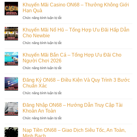
Mãi
Thành
Khuyến Mãi Casino ON68 – Thưởng Không Giới
Hoàn
Viên
Hạn Quà
Trả
Mới
ở
Chức năng bình luận bị tắt
–
Tại
Khuyến
Ưu
ON68
Mãi
Đãi
Khuyến Mãi Nổ Hũ – Tổng Hợp Ưu Đãi Hấp Dẫn
Casino
Hấp
Cho Newbie
ON68
Dẫn
ở
Chức năng bình luận bị tắt
–
Cho
Khuyến
Thưởng
Thành
Mãi
Không
Khuyến Mãi Bắn Cá – Tổng Hợp Ưu Đãi Cho
Viên
Nổ
Giới
Người Chơi 2026
Hũ
Hạn
ở
Chức năng bình luận bị tắt
–
Quà
Khuyến
Tổng
Mãi
Hợp
Đăng Ký ON68 – Điều Kiện Và Quy Trình 3 Bước
Bắn
Ưu
Chuẩn Xác
Cá
Đãi
ở
Chức năng bình luận bị tắt
–
Hấp
Đăng
Tổng
Dẫn
Ký
Hợp
Đăng Nhập ON68 – Hướng Dẫn Truy Cập Tài
Cho
ON68
Ưu
Khoản An Toàn
Newbie
–
Đãi
ở
Chức năng bình luận bị tắt
Điều
Cho
Đăng
Kiện
Người
Nhập
Và
Nạp Tiền ON68 – Giao Dịch Siêu Tốc, An Toàn,
Chơi
ON68
Quy
Minh Bạch
2026