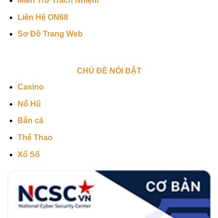
Miễn Trừ Trách Nhiệm
Liên Hệ ON68
Sơ Đồ Trang Web
CHỦ ĐỀ NỔI BẬT
Casino
Nổ Hũ
Bắn cá
Thể Thao
Xổ Số