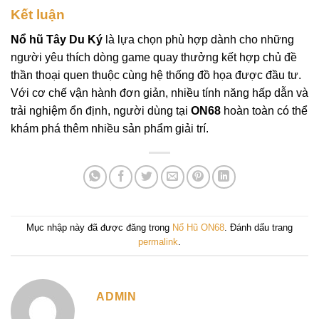
Kết luận
Nổ hũ Tây Du Ký
là lựa chọn phù hợp dành cho những
người yêu thích dòng game quay thưởng kết hợp chủ đề
thần thoại quen thuộc cùng hệ thống đồ họa được đầu tư.
Với cơ chế vận hành đơn giản, nhiều tính năng hấp dẫn và
trải nghiệm ổn định, người dùng tại
ON68
hoàn toàn có thể
khám phá thêm nhiều sản phẩm giải trí.
Mục nhập này đã được đăng trong
Nổ Hũ ON68
. Đánh dấu trang
permalink
.
ADMIN