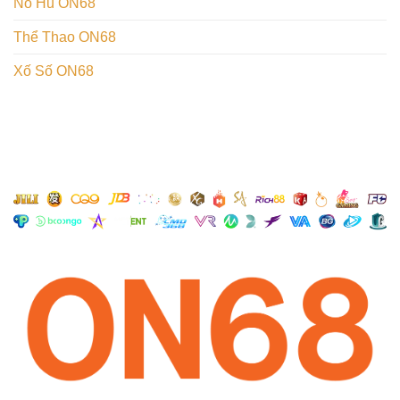
Nổ Hũ ON68
Thể Thao ON68
Xố Số ON68