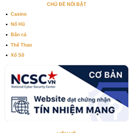
CHỦ ĐỀ NỔI BẬT
Casino
Nổ Hũ
Bắn cá
Thể Thao
Xổ Số