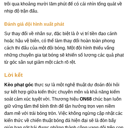
trôi qua khoảng mười lăm phút để có cái nhìn tổng quát về
nhịp độ trận đấu.
Đánh giá đội hình xuất phát
Sự thay đổi về nhân sự, đặc biệt là ở vị trí tiền đạo cánh
hoặc hậu vệ biên, có thể làm thay đổi hoàn toàn phong
cách thi đấu của một đội bóng. Một đội hình thiếu vắng
những chuyên gia tạt bóng sẽ khiến số lượng các quả phạt
từ góc sân sụt giảm một cách rõ rệt.
Lời kết
Kèo phạt góc
thực sự là một nghệ thuật dự đoán đòi hỏi
sự kết hợp giữa kiến thức chuyên môn và khả năng kiểm
soát cảm xúc tuyệt vời. Thương hiệu
ON68
chúc bạn luôn
giữ vững tâm thế bình tĩnh để tận hưởng trọn vẹn niềm
đam mê với trái bóng tròn. Việc không ngừng cập nhật các
kiến thức về chiến thuật bóng đá hiện đại sẽ là đòn bẩy
giúp bạn gặt hái được những thành công vang dội trên con