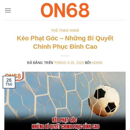
Chuyển
đến
nội
dung
THỂ THAO ON68
Kèo Phạt Góc – Những Bí Quyết
Chinh Phục Đỉnh Cao
ĐÃ ĐĂNG TRÊN
THÁNG 6 26, 2026
BỞI
ADMIN
26
Th6