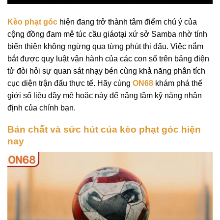
Kèo phạt góc
hiện đang trở thành tâm điểm chú ý của
cộng đồng đam mê túc cầu giáotại xứ sở Samba nhờ tính
biến thiên không ngừng qua từng phút thi đấu. Việc nắm
bắt được quy luật vận hành của các con số trên bảng điện
tử đòi hỏi sự quan sát nhạy bén cùng khả năng phân tích
cục diện trận đấu thực tế. Hãy cùng
ON68
khám phá thế
giới số liệu đầy mê hoặc này để nâng tầm kỹ năng nhận
định của chính bạn.
Bản chất và sức hút của kèo phạt góc hiện
nay