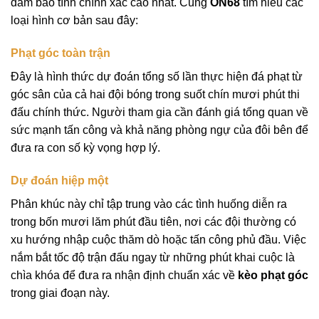
đảm bảo tính chính xác cao nhất. Cùng
ON68
tìm hiểu các
loại hình cơ bản sau đây:
Phạt góc toàn trận
Đây là hình thức dự đoán tổng số lần thực hiện đá phạt từ
góc sân của cả hai đội bóng trong suốt chín mươi phút thi
đấu chính thức. Người tham gia cần đánh giá tổng quan về
sức mạnh tấn công và khả năng phòng ngự của đôi bên để
đưa ra con số kỳ vọng hợp lý.
Dự đoán hiệp một
Phân khúc này chỉ tập trung vào các tình huống diễn ra
trong bốn mươi lăm phút đầu tiên, nơi các đội thường có
xu hướng nhập cuộc thăm dò hoặc tấn công phủ đầu. Việc
nắm bắt tốc độ trận đấu ngay từ những phút khai cuộc là
chìa khóa để đưa ra nhận định chuẩn xác về
kèo phạt góc
trong giai đoạn này.