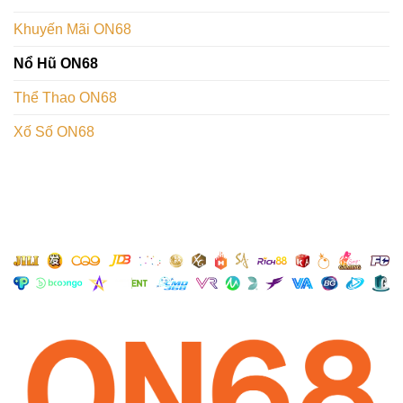
iOS
Khuyến Mãi ON68
Nổ Hũ ON68
Thể Thao ON68
Xố Số ON68