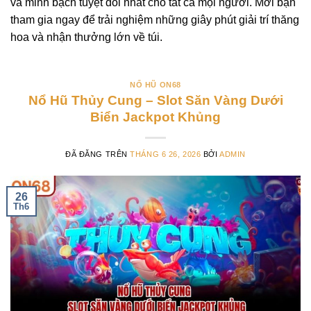
và minh bạch tuyệt đối nhất cho tất cả mọi người. Mời bạn
tham gia ngay để trải nghiệm những giây phút giải trí thăng
hoa và nhận thưởng lớn về túi.
NỔ HŨ ON68
Nổ Hũ Thủy Cung – Slot Săn Vàng Dưới
Biển Jackpot Khủng
ĐÃ ĐĂNG TRÊN
THÁNG 6 26, 2026
BỞI
ADMIN
26
Th6