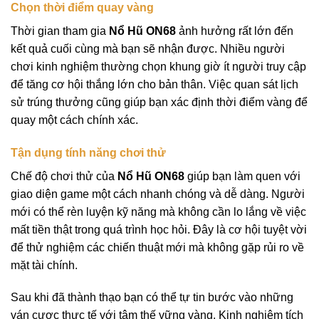
Chọn thời điểm quay vàng
Thời gian tham gia
Nổ Hũ ON68
ảnh hưởng rất lớn đến
kết quả cuối cùng mà bạn sẽ nhận được. Nhiều người
chơi kinh nghiệm thường chọn khung giờ ít người truy cập
để tăng cơ hội thắng lớn cho bản thân. Việc quan sát lịch
sử trúng thưởng cũng giúp bạn xác định thời điểm vàng để
quay một cách chính xác.
Tận dụng tính năng chơi thử
Chế độ chơi thử của
Nổ Hũ ON68
giúp bạn làm quen với
giao diện game một cách nhanh chóng và dễ dàng. Người
mới có thể rèn luyện kỹ năng mà không cần lo lắng về việc
mất tiền thật trong quá trình học hỏi. Đây là cơ hội tuyệt vời
để thử nghiệm các chiến thuật mới mà không gặp rủi ro về
mặt tài chính.
Sau khi đã thành thạo bạn có thể tự tin bước vào những
ván cược thực tế với tâm thế vững vàng. Kinh nghiệm tích