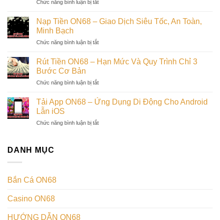
ở
Chức năng bình luận bị tắt
Điều
Cho
Đăng
Kiện
Người
Nhập
Và
Nạp Tiền ON68 – Giao Dịch Siêu Tốc, An Toàn,
Chơi
ON68
Quy
Minh Bạch
2026
–
Trình
ở
Chức năng bình luận bị tắt
Hướng
3
Nạp
Dẫn
Bước
Tiền
Truy
Rút Tiền ON68 – Hạn Mức Và Quy Trình Chỉ 3
Chuẩn
ON68
Cập
Bước Cơ Bản
Xác
–
Tài
ở
Chức năng bình luận bị tắt
Giao
Khoản
Rút
Dịch
An
Tiền
Siêu
Tải App ON68 – Ứng Dụng Di Động Cho Android
Toàn
ON68
Tốc,
Lẫn iOS
–
An
ở
Chức năng bình luận bị tắt
Hạn
Toàn,
Tải
Mức
Minh
App
Và
Bạch
ON68
DANH MỤC
Quy
–
Trình
Ứng
Chỉ
Dụng
3
Bắn Cá ON68
Di
Bước
Động
Cơ
Casino ON68
Cho
Bản
Android
Lẫn
HƯỚNG DẪN ON68