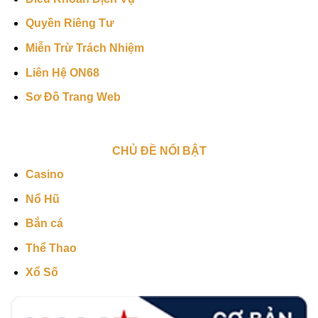
Quyền Riêng Tư
Miễn Trừ Trách Nhiệm
Liên Hệ ON68
Sơ Đồ Trang Web
CHỦ ĐỀ NỔI BẬT
Casino
Nổ Hũ
Bắn cá
Thể Thao
Xổ Số