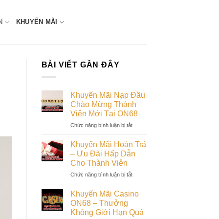
N
KHUYẾN MÃI
BÀI VIẾT GẦN ĐÂY
Khuyến Mãi Nạp Đầu
Chào Mừng Thành
Viên Mới Tại ON68
ở
Chức năng bình luận bị tắt
Khuyến
Mãi
Khuyến Mãi Hoàn Trả
Nạp
– Ưu Đãi Hấp Dẫn
Đầu
Cho Thành Viên
Chào
ở
Chức năng bình luận bị tắt
Mừng
Khuyến
Thành
Mãi
Viên
Khuyến Mãi Casino
Hoàn
Mới
ON68 – Thưởng
Trả
Tại
Không Giới Hạn Quà
–
ON68