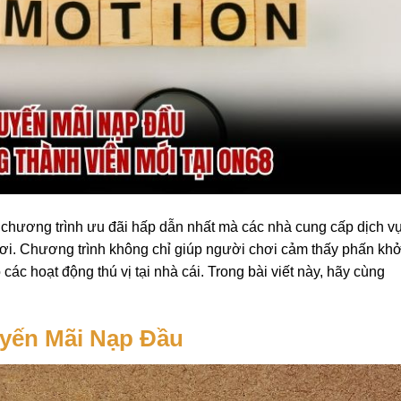
 chương trình ưu đãi hấp dẫn nhất mà các nhà cung cấp dịch v
hơi. Chương trình không chỉ giúp người chơi cảm thấy phấn khở
các hoạt động thú vị tại nhà cái. Trong bài viết này, hãy cùng
uyến Mãi Nạp Đầu