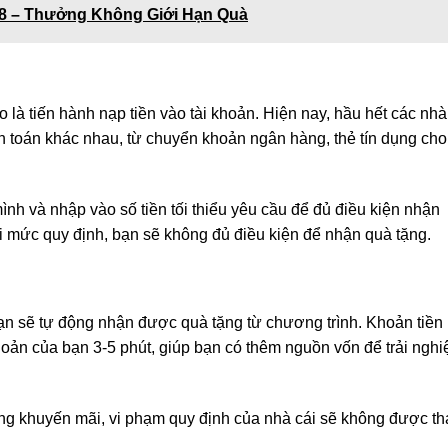
8 – Thưởng Không Giới Hạn Quà
 là tiến hành nạp tiền vào tài khoản. Hiện nay, hầu hết các nhà
 toán khác nhau, từ chuyển khoản ngân hàng, thẻ tín dụng cho
h và nhập vào số tiền tối thiểu yêu cầu để đủ điều kiện nhận
i mức quy định, bạn sẽ không đủ điều kiện để nhận quà tặng.
ạn sẽ tự động nhận được quà tặng từ chương trình. Khoản tiền
oản của bạn 3-5 phút, giúp bạn có thêm nguồn vốn để trải ngh
ụng khuyến mãi, vi phạm quy định của nhà cái sẽ không được t