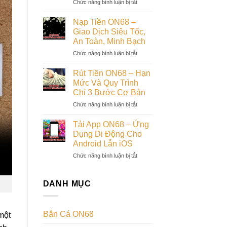
2026
ở
Chức năng bình luận bị tắt
Kiện
Đăng
Và
Nhập
Quy
Nạp Tiền ON68 –
ON68
Trình
Giao Dịch Siêu Tốc,
–
3
An Toàn, Minh Bạch
Hướng
Bước
ở
Chức năng bình luận bị tắt
Dẫn
Chuẩn
Nạp
Truy
Xác
Tiền
Cập
Rút Tiền ON68 – Hạn
ON68
Tài
Mức Và Quy Trình
–
Khoản
Chỉ 3 Bước Cơ Bản
Giao
An
ở
Chức năng bình luận bị tắt
Dịch
Toàn
Rút
Siêu
Tiền
Tốc,
Tải App ON68 – Ứng
ON68
An
Dụng Di Động Cho
–
Toàn,
Android Lẫn iOS
Hạn
Minh
ở
Chức năng bình luận bị tắt
Mức
Bạch
Tải
Và
App
Quy
ON68
Trình
DANH MỤC
–
Chỉ
Ứng
3
Dụng
Bước
Bắn Cá ON68
một
Di
Cơ
Động
Bản