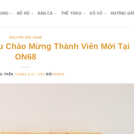
SINO
NỔ HŨ
BẮN CÁ
THỂ THAO
XỐ SỐ
HƯỚNG DẪ
KHUYẾN MÃI ON68
u Chào Mừng Thành Viên Mới Tại
ON68
NG TRÊN
THÁNG 6 27, 2026
BỞI
ADMIN