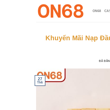
Chuyển
đến
ON68
CA
nội
dung
Khuyến Mãi Nạp Đầ
ĐÃ ĐĂ
27
Th6